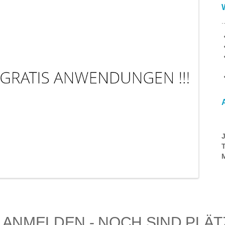
.
T
M
 ANMELDEN - NOCH SIND PLÄ