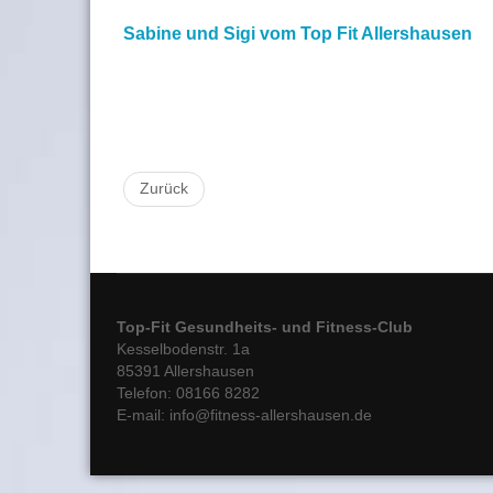
Sabine und Sigi vom Top Fit Allershausen
Zurück
Top-Fit Gesundheits- und Fitness-Club
Kesselbodenstr. 1a
85391 Allershausen
Telefon: 08166 8282
E-mail: info@fitness-allershausen.de