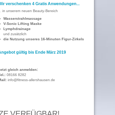
Wir verschenken 4 Gratis Anwendungen...
.. in unserem neuen Beauty-Bereich
Wasserstrahlmassage
V-Sonic Lifting Maske
Lymphdrainage
und zusätzlich
die Nutzung unseres 16-Minuten Figur-Zirkels
Angebot gültig bis Ende März 2019
Jetzt gleich anmelden:
el.:
08166 8282
ail:
info@fitness-allershausen.de
TZE VERFÜGBAR!