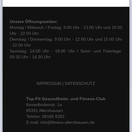
Unsere Öffnungszeiten:
Montag / Mittwoch / Freitag: 9:00 Uhr - 13:00 Uhr und 15:00
Uhr - 22:00 Uhr
Dienstag / Donnerstag: 9:00 Uhr - 12:00 Uhr und 15:00 Uhr
- 22:00 Uhr
Samstag: 14:00 Uhr - 18:00 Uhr / Sonn- und Feiertage:
09:30 Uhr - 14:30 Uhr
IMPRESSUM
|
DATENSCHUTZ
Top-Fit Gesundheits- und Fitness-Club
Kesselbodenstr. 1a
85391 Allershausen
Telefon: 08166 8282
E-mail: info@fitness-allershausen.de